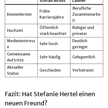
Stefan Mross
Lanner
Berufliche
Frühe
Kennenlernen
Zusammenarbe
Karrierejahre
it
Öffentlich
Ruhiger und
Hochzeit
stark beachtet
privater
Medieninteress
Deutlich
Sehr hoch
e
geringer
Gemeinsame
Sehr häufig
Gelegentlich
Auftritte
Aktueller
Geschieden
Verheiratet
Status
Fazit: Hat Stefanie Hertel einen
neuen Freund?