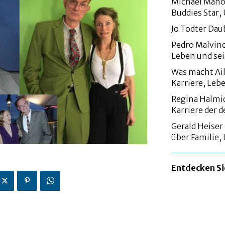
Michael Manou
Buddies Star
Jo Todter Dau
Pedro Malvino
Leben und sei
Was macht Ail
Karriere, Leb
Regina Halmi
Karriere der
Gerald Heiser
über Familie,
Entdecken S