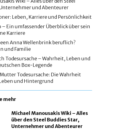
sakis Wiki – Alles über den Steel
, Unternehmer und Abenteurer
bner: Leben, Karriere und Persönlichkeit
 – Ein umfassender Überblick über sein
ne Karriere
een Anna Wellenbrink beruflich?
en und Familie
ch Todesursache – Wahrheit, Leben und
 deutschen Box-Legende
 Mutter Todesursache: Die Wahrheit
 Leben und Hintergrund
ie mehr
Michael Manousakis Wiki – Alles
über den Steel Buddies Star,
Unternehmer und Abenteurer