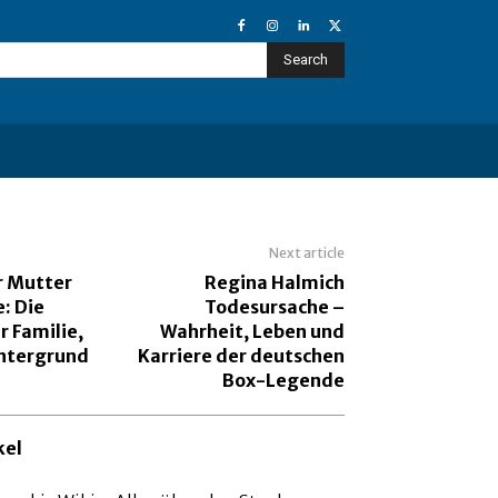
Search
Next article
r Mutter
Regina Halmich
: Die
Todesursache –
r Familie,
Wahrheit, Leben und
ntergrund
Karriere der deutschen
Box-Legende
kel