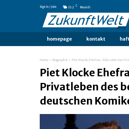
C
Sign in / Join
33.2
Munich
homepage
kontakt
haf
Home
Biographie
Piet Klocke Ehefrau: Alles über das P
Piet Klocke Ehefra
Privatleben des 
deutschen Komik