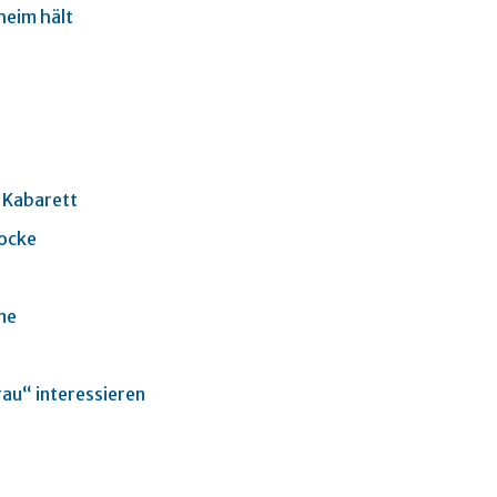
heim hält
 Kabarett
locke
ne
rau“ interessieren