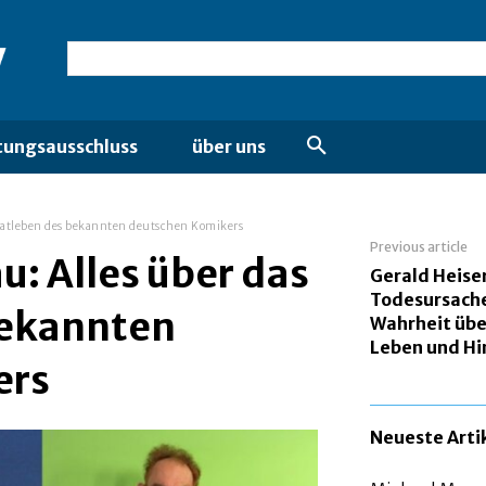
tungsausschluss
über uns
rivatleben des bekannten deutschen Komikers
Previous article
u: Alles über das
Gerald Heise
Todesursache
bekannten
Wahrheit übe
Leben und Hi
ers
Neueste Arti