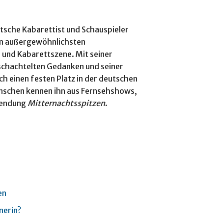
tsche Kabarettist und Schauspieler
den außergewöhnlichsten
und Kabarettszene. Mit seiner
rschachtelten Gedanken und seiner
h einen festen Platz in der deutschen
enschen kennen ihn aus Fernsehshows,
Sendung
Mitternachtsspitzen
.
en
nerin?