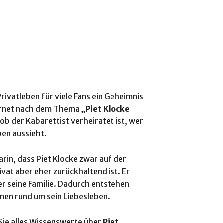
Privatleben für viele Fans ein Geheimnis
ternet nach dem Thema
„Piet Klocke
b der Kabarettist verheiratet ist, wer
eben aussieht.
arin, dass Piet Klocke zwar auf der
vat aber eher zurückhaltend ist. Er
er seine Familie. Dadurch entstehen
onen rund um sein Liebesleben.
 Sie alles Wissenswerte über
Piet