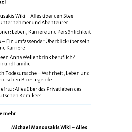
kel
sakis Wiki – Alles über den Steel
, Unternehmer und Abenteurer
bner: Leben, Karriere und Persönlichkeit
 – Ein umfassender Überblick über sein
ne Karriere
een Anna Wellenbrink beruflich?
en und Familie
ch Todesursache – Wahrheit, Leben und
 deutschen Box-Legende
efrau: Alles über das Privatleben des
utschen Komikers
ie mehr
Michael Manousakis Wiki – Alles