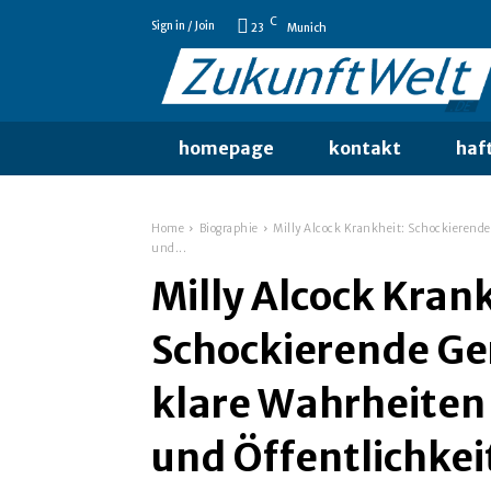
C
Sign in / Join
23
Munich
homepage
kontakt
haf
Home
Biographie
Milly Alcock Krankheit: Schockierend
und...
Milly Alcock Kran
Schockierende Ge
klare Wahrheiten
und Öffentlichkei