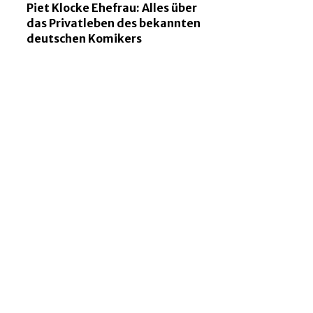
Piet Klocke Ehefrau: Alles über
das Privatleben des bekannten
deutschen Komikers