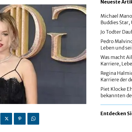
Neueste Arti
Michael Manou
Buddies Star
Jo Todter Dau
Pedro Malvino
Leben und sei
Was macht Ail
Karriere, Leb
Regina Halmi
Karriere der
Piet Klocke Eh
bekannten de
Entdecken S