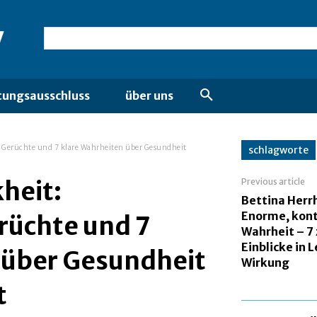
tungsausschluss
über uns
e Gerüchte und 7 klare Wahrheiten über Gesundheit
schlagworte
kheit:
Previous article
Bettina Herr
Enorme, kon
rüchte und 7
Wahrheit – 7
Einblicke in 
 über Gesundheit
Wirkung
t