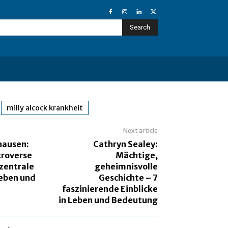
Search
milly alcock krankheit
Next article
hausen:
Cathryn Sealey:
troverse
Mächtige,
 zentrale
geheimnisvolle
Leben und
Geschichte – 7
faszinierende Einblicke
in Leben und Bedeutung